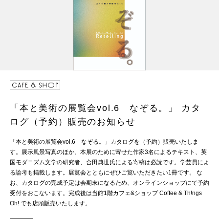
「本と美術の展覧会vol.6 なぞる。」 カタ
ログ（予約）販売のお知らせ
「本と美術の展覧会vol.6 なぞる。」カタログを（予約）販売いたしま
す。展示風景写真のほか、本展のために寄せた作家3名によるテキスト、英
国モダニズム文学の研究者、合田典世氏による寄稿は必読です。学芸員によ
る論考も掲載します。展覧会とともにぜひご覧いただきたい1冊です。 な
お、カタログの完成予定は会期末になるため、オンラインショップにて予約
受付をおこないます。完成後は当館1階カフェ&ショップ Coffee & Th!ngs
Oh! でも店頭販売いたします。