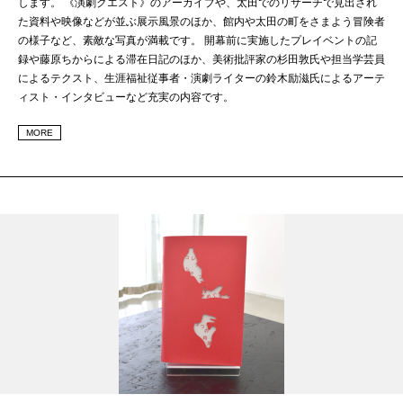
します。 《演劇クエスト》のアーカイブや、太田でのリサーチで見出され
た資料や映像などが並ぶ展示風景のほか、館内や太田の町をさまよう冒険者
の様子など、素敵な写真が満載です。 開幕前に実施したプレイベントの記
録や藤原ちからによる滞在日記のほか、美術批評家の杉田敦氏や担当学芸員
によるテクスト、生涯福祉従事者・演劇ライターの鈴木励滋氏によるアーテ
ィスト・インタビューなど充実の内容です。
MORE