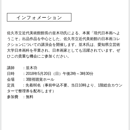
インフォメーション
佐久市立近代美術館館長の並木功氏による、本展「現代日本画へよ
うこそ」出品作品を中心とした、佐久市立近代美術館の日本画コレ
クションについての講演会を開催します。並木氏は、愛知県立芸術
大学日本画科を卒業され、日本画家としても活躍されています。ぜ
ひこの貴重な機会にご参加ください。
講師 ：並木功
日時 ：2018年5月20日（日）午後2時～3時30分
会場 ：3階視聴覚ホール
定員 ：先着80名（事前申込不要。当日10時より、1階総合カウン
ターで整理券を配布します）
参加費 ：無料