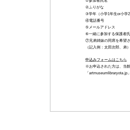
①参加者氏名
②ふりがな
③学年（小学1年生or小学
④電話番号
⑤メールアドレス
⑥一緒に参加する保護者
⑦兄弟姉妹の同席を希望
（記入例：太田次郎、弟
申込みフォームはこちら
※お申込された方は、当
「artmuseumlibrar