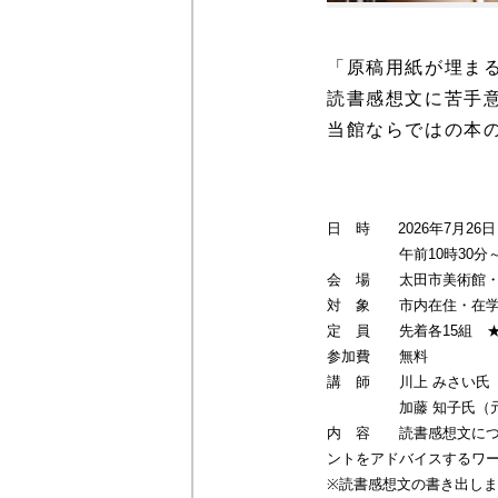
「原稿用紙が埋ま
読書感想文に苦手
当館ならではの本
日 時 2026年7月26
午前10時30分～午後
会 場 太田市美術館・
対 象 市内在住・在学
定 員 先着各15組 ★
参加費 無料
講 師 川上 みさい氏
加藤 知子氏（元太
内 容 読書感想文につ
ントをアドバイスするワ
※読書感想文の書き出し