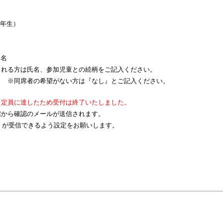
2年生）
氏名
される方は氏名、参加児童との続柄をご記入ください。
） ※同席者の希望がない方は『なし』とご記入ください。
定員に達したため受付は終了いたしました。
館から確認のメールが送信されます。
yota.jp」が受信できるよう設定をお願いします。