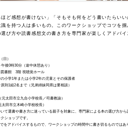
るほど感想が書けない」「そもそも何をどう書いたらいい
意識を持つ人は多いもの。このワークショップでコツを掴
の選び方や読書感想文の書き方を専門家が楽しくアドバイ
日（日）
0時30分（途中休憩あり）
図書館 3階 視聴覚ホール
の小学1年または小学2年の児童とその保護者
原則1組2名まで（兄弟姉妹同席は要相談）
（元太田市立九合小学校長／司書教諭）
田市立木崎小学校校長）
いて選書や書き方に迷っている親子を対象に、専門家による本の選び方から
ークショップです。
までをアドバイスするもので、ワークショップの時間中に書き切るものではあ