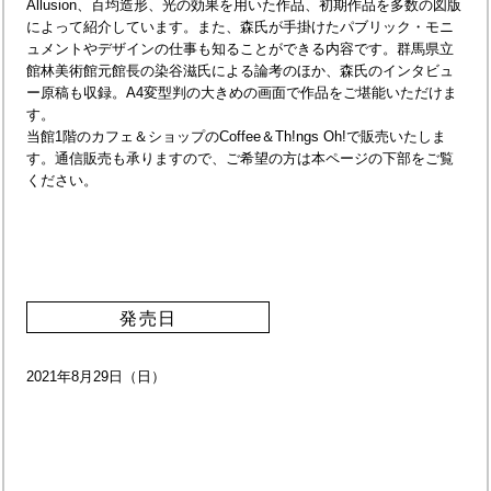
Allusion、百均造形、光の効果を用いた作品、初期作品を多数の図版
によって紹介しています。また、森氏が手掛けたパブリック・モニ
ュメントやデザインの仕事も知ることができる内容です。群馬県立
館林美術館元館長の染谷滋氏による論考のほか、森氏のインタビュ
ー原稿も収録。A4変型判の大きめの画面で作品をご堪能いただけま
す。
当館1階のカフェ＆ショップのCoffee＆Th!ngs Oh!で販売いたしま
す。通信販売も承りますので、ご希望の方は本ページの下部をご覧
ください。
発売日
2021年8月29日（日）