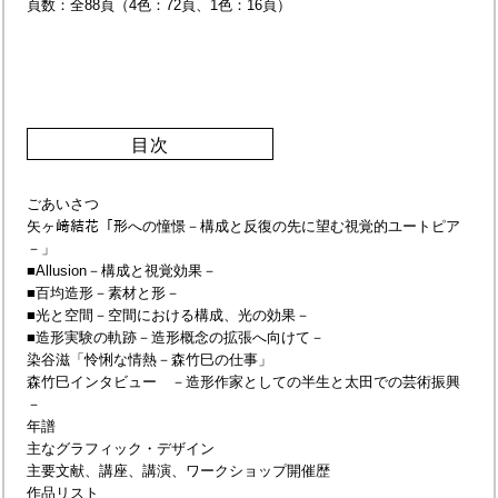
頁数：全88頁（4色：72頁、1色：16頁）
目次
ごあいさつ
矢ヶ﨑結花「形への憧憬－構成と反復の先に望む視覚的ユートピア
－」
■Allusion－構成と視覚効果－
■百均造形－素材と形－
■光と空間－空間における構成、光の効果－
■造形実験の軌跡－造形概念の拡張へ向けて－
染谷滋「怜悧な情熱－森竹巳の仕事」
森竹巳インタビュー －造形作家としての半生と太田での芸術振興
－
年譜
主なグラフィック・デザイン
主要文献、講座、講演、ワークショップ開催歴
作品リスト