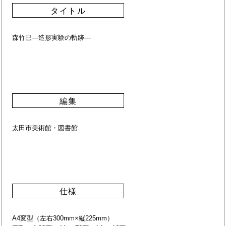
タイトル
森竹巳―造形実験の軌跡―
編集
太田市美術館・図書館
仕様
A4変型（左右300mm×縦225mm）