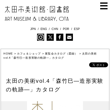
JPN
ENG
CHN
POR
ESP
HOME
>
カフェ＆ショップ
>
展覧会カタログ（図録）
>
太田の美術
vol.4「森竹巳―造形実験の軌跡―」カタログ
太田の美術vol.4「森竹巳―造形実験
の軌跡―」カタログ