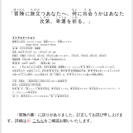
ぼうけん
たびだ
なに
であ
「
冒険
に
旅立
つあなたへ。
何
に
出会
うかはあなた
しだい
こううん
いの
次第
。
幸運
を
祈
る。」
〈冒険の書〉に誤りがありました。訂正してお詫び申し上げま
す。詳細は
こちら
をご確認お願いいたします。