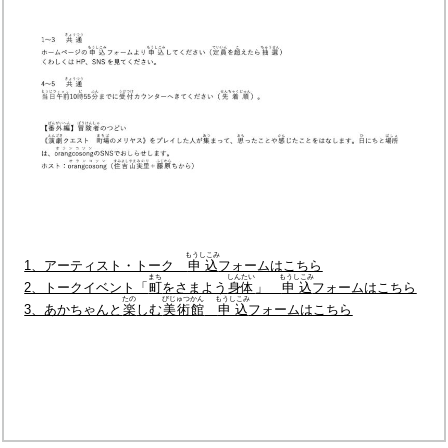
もうしこみ
1、アーティスト・トーク
申込
フォームはこちら
まち
しんたい
もうしこみ
2、トークイベント「
町
をさまよう
身体︎
」
申込
フォームはこちら
たの
びじゅつかん
もうしこみ
3、あかちゃんと
楽
しむ
美術館
申込
フォームはこちら